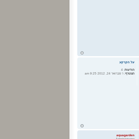
ח
ל
על הקרקע
הודעות:
4
הצטרף:
ו' פברואר 24, 2012 9:25 am
ח
ל
aquagarden
Administrator