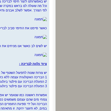
וכל מה שעולה לנו בראש במקרה שלנו
לפי הצורך. אפשר לשלב אבנים גדול
כאשר סיימנו את החיפוי סביב לבריכה אנו חותכ
יש לשים לב כאשר אנו מניחים את חל
ציוד נלווה לבריכה :
יש צורות שונות לתפעול השוטף של 
1 הבריכה האקולוגית עצמה ללא כל פילטר.
2 הפעלת הבריכה עם פילטר ביולוגי.
3 הפעלת הבריכה עם פילטר ביולוגי כולל מערכת לעיקור המים (uv).
אפשרות ראשונה כמו שנאמר יש אפשר
צמחי מים שהם עצמם משמשים כפילטר
הבריכה ועל ידי ספיגת החומרים המ
במים, לא תיווצר ירוקת. זו מתאימ