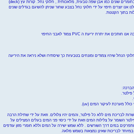
יש באפשרותנו ליצור חיפוי לבריכה בחומרים שונים כמו אבן שפה טבעית, מלאכותית , חלוקי נחל. קורות עץ (deck)
 אנו יוצרים חיפוי על ידי חלוקי נחל בצבע שחור שניתן להשיגם בגדלים שונים
ות בתוך הקטנות.
ים את יתרת יריעת ה PVC צמוד לאבני החיפוי
וקי הנחל שיהיו צמודים ומונחים בטבעיות כך שיסתירו ושלא ניראה את היריעה
הברכה:
ות לבריכת מים ללא כל פילטר, והמים יהיו צלולים. וזאת על ידי שתילת הרבה
 השומר על צלילות המים וזאת על ידי כיסוי פני המים בעלים המצילים על
תפרקים במים דרך השורשים . ללא שמש ישירה על המים וללא חומרי מזון עודפים
ה במיוחד לבריכות שאינן נמצאות בשמש מלאה.