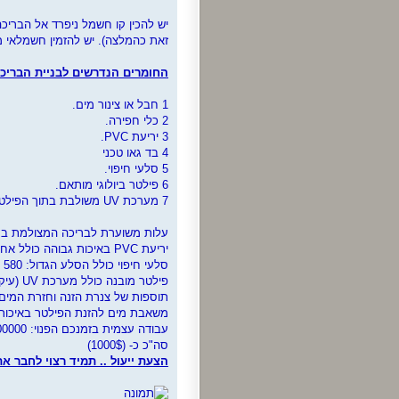
יש להכין קו חשמל ניפרד אל הבריכ
זאת כהמלצה). יש להזמין חשמלאי מ
החומרים הנדרשים לבניית הבריכה
1 חבל או צינור מים.
2 כלי חפירה.
3 יריעת PVC.
4 בד גאו טכני
5 סלעי חיפוי.
6 פילטר ביולוגי מותאם.
7 מערכת UV משולבת בתוך הפילטר או חיצוני (במידת הצורך).
עלות משוערת לבריכה המצולמת ב
יריעת PVC באיכות גבוהה כולל אחריות: 1380 ש''ח.
סלעי חיפוי כולל הסלע הגדול: 580 ש''ח.
פילטר מובנה כולל מערכת UV (עיקור אצות): 1340 ש''ח.
תוספות של צנרת הזנה וחזרת המים מהפילט
משאבת מים להזנת הפילטר באיכות טובה: 0
עבודה עצמית בזמנכם הפנוי: 000000 שח.
סה"כ כ- (1000$)
הצעת ייעול .. תמיד רצוי לחבר א