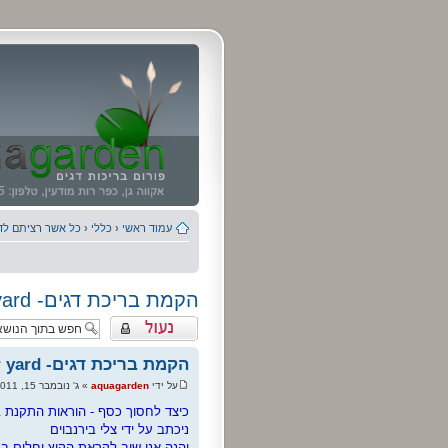
עמוד ראשי
‹
כללי
‹
כל אשר רציתם לדע
הקמת בריכת דגים- How to build a fish pond in our yard
נושא נעול
הקמת בריכת דגים- How to build a fish pond in our yard
על ידי
aquagarden
» ג' נובמבר 15, 2011 10:18 pm
כיצד לחסוך כסף - הוראות התקנת ב
ניכתב על ידי צלי בירנבוים
והנה אנו שוב לקראת הקיץ וחלום ברי