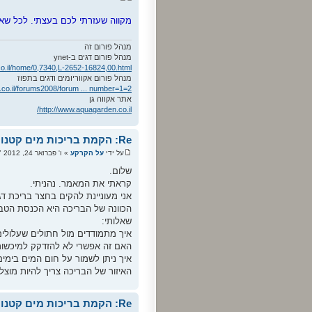
מקווה שעזרתי לכם בעצתי. לכל שא
מנהל פורום זה
מנהל פורום דגים ב-ynet
co.il/home/0,7340,L-2652-16824,00.html
מנהל פורום אקווריומים ודגים בתפוז
.co.il/forums2008/forum ... number=1=2
אתר אקווה גן
http://www.aquagarden.co.il/
Re: הקמת בריכות מים קטנות -כיצד לחסוך כסף Do It Yourself
על ידי
על הקרקע
» ו' פברואר 24, 2012 9:47 am
שלום.
קראתי את המאמר. נהניתי.
אני מעוניינת להקים בחצר בריכת ד
הכוונה של הבריכה היא הכנסת הטבע 
שאלותי:
איך מתמודדים מול חתולים שעלולים
האם זה אפשרי לא להזדקק למיכשור כ
איך ניתן לשמור על חום המים בימי
האיזור של הבריכה צריך להיות מוצ
Re: הקמת בריכות מים קטנות -כיצד לחסוך כסף Do It Yourself