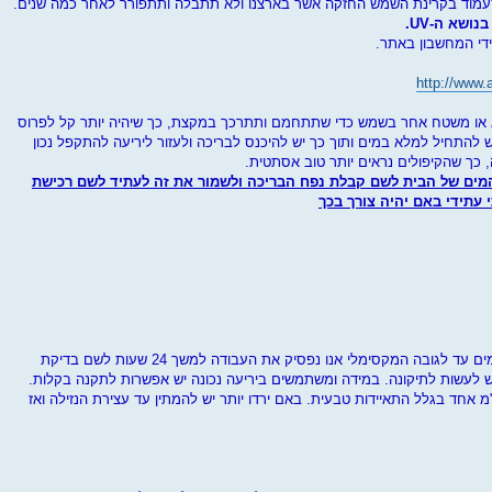
עמוד בקרינת השמש החזקה אשר בארצנו ולא תתבלה ותתפורר לאחר כמה שנים.
ושא ה-UV.
די המחשבון באתר.
http://www.
 או משטח אחר בשמש כדי שתתחמם ותתרכך במקצת, כך שיהיה יותר קל לפרוס
להתחיל למלא במים ותוך כך יש להיכנס לבריכה ולעזור ליריעה להתקפל נכון
, כך שהקיפולים נראים יותר טוב אסתטית.
מים של הבית לשם קבלת נפח הבריכה ולשמור את זה לעתיד לשם רכישת
 עתידי באם יהיה צורך בכך
בשלב זה לאחר שהבריכה מלאה במים עד לגובה המקסימלי אנו נפסיק את העבודה למשך 24 שעות לשם בדיקת
יש לעשות לתיקונה. במידה ומשתמשים ביריעה נכונה יש אפשרות לתקנה בקלות.
2 שעות ירד בס"מ אחד בגלל התאיידות טבעית. באם ירדו יותר יש להמתין עד עצירת הנזילה ואז