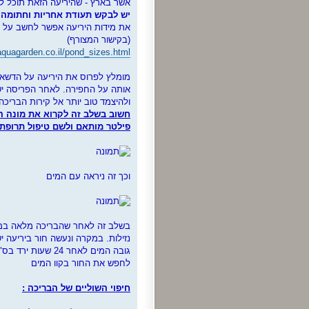
אשר בארץ - שהיריעה הזאת תוכל ל
יש לבקש תעודת אחריות וחתומה בנ
את מידות היריעה אפשר לחשב על י
(בקישור המצורף)
aquagarden.co.il/pond_sizes.html
מומלץ לפרוס את היריעה על הדשא
אותה על החפירה. לאחר הפריסה יש 
ולהיצמד טוב יותר אל קירות הבריכה
חשוב בשלב זה לקרוא את מונה ה
פילטר מותאם ולשם טיפול תרופתי
וכך זה ניראה עם המים
נזילות. במקרה ונעשה חור ביריעה 
גובה המים לאחר 4
לחפש את החור בקוו המים
חיפוי השוליים של הבריכה :