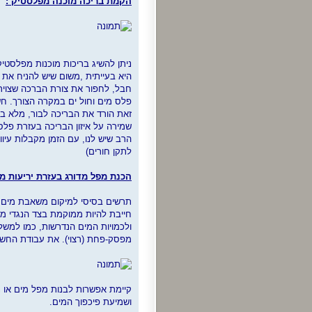
הקמת בריכה מוכנה מפלסטיק :
ניתן להשיג בריכות מוכנות מפלסט
היא בעייתית ,משום שיש להניח את 
פלס מים וחול ים במקרה הצורך. חש
זאת הורד את הבריכה לבור, מלא במי
שמירה על איזון הבריכה בעזרת פלס 
הרב שיש לנו, עם הזמן מקבלות עיוות
לתקן חורים)
הכנת מפל מדורג בעזרת יריעות מ-pvc וכן מיקום המשאבה 
חייבת להיות ממוקמת בצד הנגדי 
ולכמויות המים הנדרשות, כמו למשל 
מפסק-פחת (רצוי). את עבודת החשמ
ושמיעת פיכפוך המים.