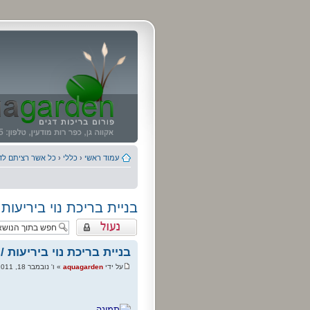
עמוד ראשי
‹
כללי
‹
כל אשר רציתם לדע
בניית בריכת נוי ביריעות 
נושא נעול
בניית בריכת נוי ביריעות /
על ידי
aquagarden
» ו' נובמבר 18, 2011 12:45 pm