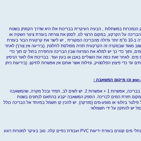
יק הנמכרות במשתלות , הבעיה העיקרית בבריכות אלו היא שדרך הקמתן בשטח
הבריכה על הקרקע, במקום הרצוי לנו, לסמן את צורתה בעזרת צינור השקיה או
חבל, לחפור את צורת הברכה שצוירה ב-10 ס"מ יותר גדולה מהבריכה המקורית , יש לישר את קרקעית הבור בעזרת
וב מאוד שבמקרה זה הקרקעית תהיה מפולסת לחלוטין .(ביריעה אין צורך) לאחר
ם, ותוך כדי כך יש למלא את המרווח שבין הבריכה והחפירה בחול ים תוך כדי
מים. לאחר זאת כסה את השוליים באבן או בעץ ועוד. בבריכות אלו לאור הניסיון
ים עד כדי פיצוץ הפלסטיק, ונזילות אשר אותם אין אפשרות לתיקון. (ביריעות ניתן
:
תרשים בסיסי למיקום משאבת מים בבריכה, אפשרות 1 + אפשרות 2. יש לשים לב, תמיד ובכל מקרה, שהמשאבה
ממקום חזרת המים לבריכה. הספק המשאבה יקבע בהתאם לנתונים בשטח
פילטר ביולוגי או מופע-מים (מזרקה). יש להכין קו חשמל במיוחד אל הבריכה כולל
ל יש להתקין על ידי חשמלאי.
קיימת אפשרות לבנות מפל מים או נחלי מים קטנים בעזרת יריעות PVC ועבודת כפיים קלה. טוב בעיקר למטרות רוגע