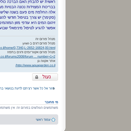
ראשית יש להבחין האם הברכה כוללת
בבריכות המצוידות נכונה הבנויות מב
אלה החלפת מים פעם בשנה שליש מכמ
(סקימר) יש צורך בטיפול חודשי לה
זיהום המים היא עודפי מזון המזהמי
אפשר להגיע לטיפול מינימאלי שבועי
מנהל פורום זה
מנהל פורום דגים ב-ynet
co.il/home/0,7340,L-2652-16824,00.html
מנהל פורום אקווריומים ודגים בתפוז
.co.il/forums2008/forum ... number=1=2
אתר אקווה גן
http://www.aquagarden.co.il/
נושא נעול
חזור אל כל אשר רציתם לדעת בנושאי בריכו
מי מחובר
משתמשים הגולשים בפורום זה: אין משתמשי
עמוד ראשי