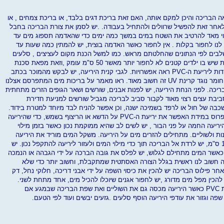
ראה הבריכה והיכן למקם אותה, האם זאת בריכת דגים בלבד, או בריכת צמחים , או
לאחר זאת להפשיל שרוולים ולהתחיל בעבודה. .יש לסמן את צורת הבריכה בחבל
צוי מאד להרטיב את השטח במים במשך כמה ימים כדי שהאדמה תספוג מים עד
 שיאפשר לנו לחפור בקלות . אין לחפור כאשר האדמה בוצית, יש להמתין כמה שעות עד
בים לפי הנתונים שהחלטתם מראש. כמו למשל הכנת מקום לעציצים , סלעים
ועוד ראה אפשרויות. רצוי מאוד, בבית שיש בו ילדים קטנים לא לחפור יותר מאשר 50 ס"מ עומק ,וזאת מפאת סכנת
טביעה. לאחר החפירה יש לקחת מידות ליריעת ה-PVC ראה אפשרויות. לגבי קנית היריעה, יש לבקש מהמוכר בכתב
אישור שהיריעה שאתה רוכש מכילה חומר נוגד קרינת UV זה חשוב מאוד. ראו מאמר על בריכות מים המתפרסם אצלנו
כה. לפני הנחת היריעה, יש לפנות אבנים, שורשים ושאר הגופים הזרים מתחתית
יבת עצים רצוי מאוד לקבור סביב לבריכה מגביל שורשים למניעת חדירת
כבה של חול או לרפד בשמיכה ישנה, וכן אפשר להניח לבד מיוחד למטרת בידוד.
לאחר זאת, בעזרת אדם נוסף, יש לפרוס במידת האפשר את יריעת ה-PVC על הדשא או הריצוף בשמש, כדי שהיריעה
ריעה החמה על פני הבור , יש לשים לב שהיא ממוקמת נכון כאשר בזמן מילוי
ת ולשוליים. מתחילים להזרים מים על היריעה. משקל המים מוריד את היריעה
לתחתית הבור וכאשר גובה המים 10 ס"מ, יש לרדת אל הבריכה תוך כדי מילוי המים ולעזור ליריעה להתקפל נכון. יש
כאשר המים מתחילם לגלוש, יש לפלס את גובה הברכה על ידי הגבהה או הנמכה
כה חשוב לנו ראשית בגלל הצורה האסתטית שמתקבלת, וחשוב יותר כדי שלא
חר פילוס הבריכה יש להכין את כיסוי השפה על ידי אבני דריכה, חלוקי נחל, דק
 להכין מפל מים מדורג ,יש לחפור אגנים שיוכלו להכיל מים, אחד מתחת לשני.
לאחר זאת כסה את החפירה ביריעת PVC כאשר היריעה מכסה גם את השוליים ואת שפת הבריכה שבמגע אם
פה וגזור את עודפי היריעה הוסף סלעים .גזעים יבשים ועוד לפי הטעם.