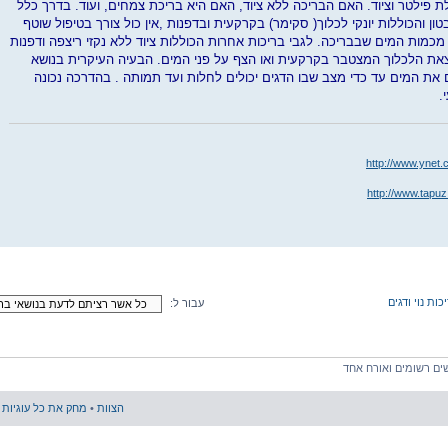
 פילטר וציוד. האם הבריכה ללא ציוד, האם היא בריכת צמחים, ועוד. בדרך כלל
טון והכוללות יונקי לכלוך( סקימר) בקרקעית ובדפנות ,אין כול צורך בטיפול שוטף
ות המים שבבריכה. לגבי בריכות אחרות הכוללות ציוד ללא נקזי ריצפה ודפנות
וצאת הלכלוך המצטבר בקרקעית ואו הצף על פני המים. הבעיה העיקרית בנושא
ם את המים עד כדי מצב שבו הדגים יכולים לחלות ועד תמותה . בהדרכה נכונה
.
http://www.ynet.
http://www.tapuz
ת נוי ודגים
עבור ל:
ם רשומים ואורח אחד
הצוות
•
מחק את כל עוגיות