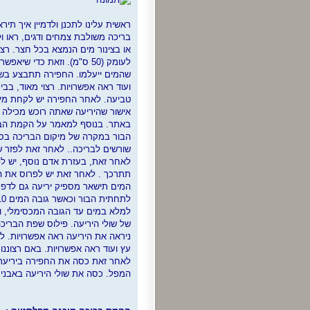
ראשית עלינו לתכנן ולדמיין איך תי
בריכה משולבת צמחים ודגים, ראו ו
או בצינור מים הנמצא בכל חצר. ר
לעומק (50 ס"מ). וזאת כדי
שהמים ייעלמו. החפירה תתבצע בשל
באתר. בנוסף למאמר על הקמת הברי
הבור במקרה של מיקום הבריכה בסב
שורשים לבריכה.. לאחר זאת לפזר ש
תתרכך . לאחר זאת יש לפרוס את הי
המים תישאר מספיק יריעה גם לדפנו
למלא במים עד הגובה המכסימלי, ו
של שולי היריעה. פילוס שפת הברי
ניראה את היריעה ראה אפשרויות. לא
עץ ועוד ראה אפשרויות. באם רצוננו
המפל. כסה את שולי היריעה באבני ש