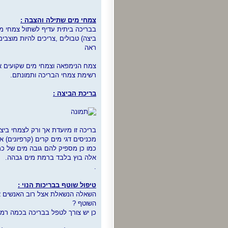
צמחי מים שתילה והצבה :
בבריכה ביתית עדיף לשתול צמחי מ
ביצה) טבולים ,צריכים להיות מוצב
ראה
צמח הנימפאה וצמחי מים שקועים אחרים יכולי
רשימת צמחי הבריכה ותמונתם.
בריכת הביצה :
בריכה זו מיועדת אך ורק לצמחי ביצה
מכניסים דגי מים קרים (קרפיונים) א
כמו כן מספיק להם גובה מים של כמ
אלה בוץ בלבד ברמת מים גבהה.
.
טיפול שוטף בבריכות הנוי :
השאלה הנשאלת אצל רוב האנשים אש
השוטף ?
כן יש צורך לטפל בבריכה בכמה רמות